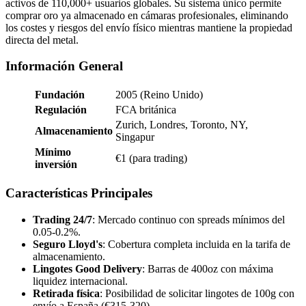
activos de 110,000+ usuarios globales. Su sistema único permite
comprar oro ya almacenado en cámaras profesionales, eliminando
los costes y riesgos del envío físico mientras mantiene la propiedad
directa del metal.
Información General
Fundación
2005 (Reino Unido)
Regulación
FCA británica
Zurich, Londres, Toronto, NY,
Almacenamiento
Singapur
Mínimo
€1 (para trading)
inversión
Características Principales
Trading 24/7
: Mercado continuo con spreads mínimos del
0.05-0.2%.
Seguro Lloyd's
: Cobertura completa incluida en la tarifa de
almacenamiento.
Lingotes Good Delivery
: Barras de 400oz con máxima
liquidez internacional.
Retirada física
: Posibilidad de solicitar lingotes de 100g con
envío a España (€315-320).