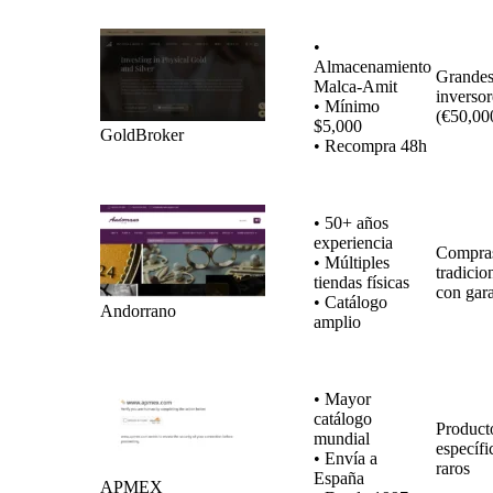
•
Almacenamiento
Grande
Malca-Amit
inversor
• Mínimo
(€50,00
$5,000
GoldBroker
• Recompra 48h
• 50+ años
experiencia
Compra
• Múltiples
tradicio
tiendas físicas
con gara
• Catálogo
Andorrano
amplio
• Mayor
catálogo
Product
mundial
específi
• Envía a
raros
España
APMEX