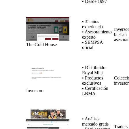
• Desde 1997
• 35 años
experiencia
Inverso
• Asesoramiento
buscan
experto
asesora
• SEMPSA
The Gold House
oficial
• Distribuidor
Royal Mint
• Productos
Coleccio
exclusivos
inversor
• Certificación
Inversoro
LBMA
• Análisis
mercado gratis
Traders 