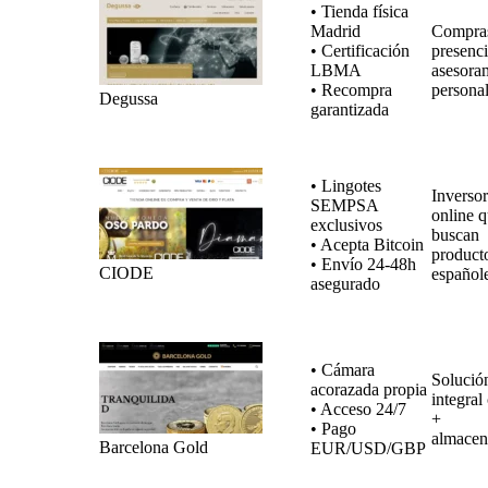
• Tienda física
Madrid
Compra
• Certificación
presenci
LBMA
asesora
• Recompra
persona
Degussa
garantizada
• Lingotes
Inversor
SEMPSA
online 
exclusivos
buscan
• Acepta Bitcoin
product
• Envío 24-48h
CIODE
español
asegurado
• Cámara
Solució
acorazada propia
integra
• Acceso 24/7
+
• Pago
almacen
Barcelona Gold
EUR/USD/GBP