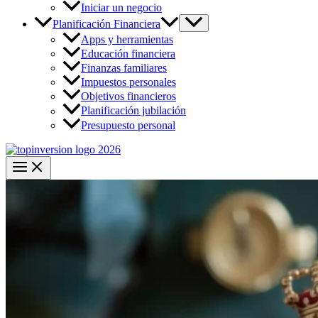
Iniciar un negocio
Planificación Financiera
Apps y herramientas
Educación financiera
Finanzas familiares
Impuestos personales
Objetivos financieros
Planificación jubilación
Presupuesto personal