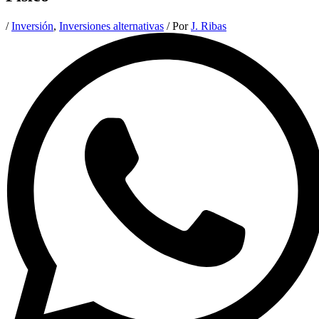
/
Inversión
,
Inversiones alternativas
/ Por
J. Ribas