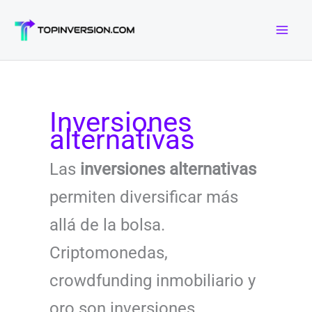
Ir
al
contenido
Inversiones
alternativas
Las
inversiones alternativas
permiten diversificar más
allá de la bolsa.
Criptomonedas,
crowdfunding inmobiliario y
oro son inversiones