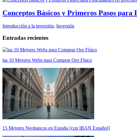
Conceptos Básicos y Primeros Pasos para 
Introducción a la inversión
,
Inversión
Entradas recientes
las 10 Mejores Webs para Comprar Oro Físico
15 Mejores Neobancos en España [con IBAN Español]