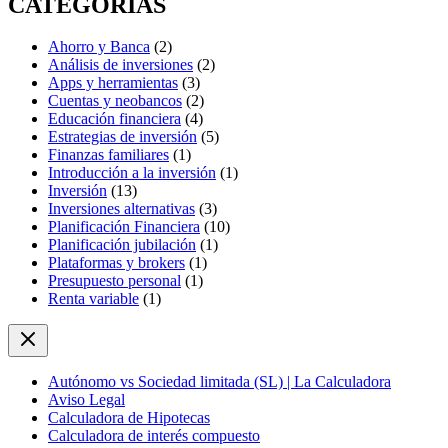
CATEGORIAS
Ahorro y Banca
(2)
Análisis de inversiones
(2)
Apps y herramientas
(3)
Cuentas y neobancos
(2)
Educación financiera
(4)
Estrategias de inversión
(5)
Finanzas familiares
(1)
Introducción a la inversión
(1)
Inversión
(13)
Inversiones alternativas
(3)
Planificación Financiera
(10)
Planificación jubilación
(1)
Plataformas y brokers
(1)
Presupuesto personal
(1)
Renta variable
(1)
Autónomo vs Sociedad limitada (SL) | La Calculadora
Aviso Legal
Calculadora de Hipotecas
Calculadora de interés compuesto