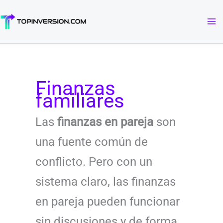
Ir
al
contenido
Finanzas
familiares
Las
finanzas en pareja
son
una fuente común de
conflicto. Pero con un
sistema claro, las finanzas
en pareja pueden funcionar
sin discusiones y de forma