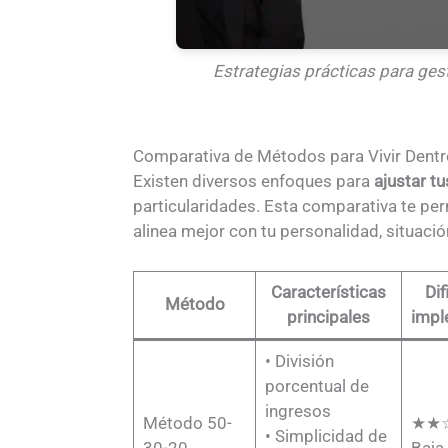
Estrategias prácticas para ges
Comparativa de Métodos para Vivir Dentr
Existen diversos enfoques para
ajustar t
particularidades. Esta comparativa te per
alinea mejor con tu personalidad, situaci
Características
Dif
Método
principales
impl
• División
porcentual de
ingresos
Método 50-
★★
• Simplicidad de
30-20
Baja